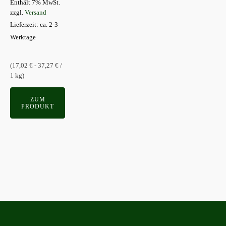
Enthält 7% MwSt.
auf
zzgl.
Versand
der
Lieferzeit: ca. 2-3
Produktseite
Werktage
gewählt
werden
(17,02 € - 37,27 € /
1 kg)
ZUM
PRODUKT