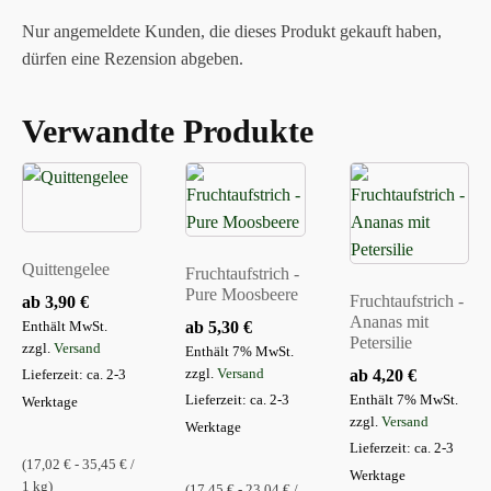
Nur angemeldete Kunden, die dieses Produkt gekauft haben,
dürfen eine Rezension abgeben.
Verwandte Produkte
Dieses
Dieses
Dieses
Produkt
Produkt
Produkt
weist
weist
weist
mehrere
mehrere
mehrere
Quittengelee
Fruchtaufstrich -
Varianten
Varianten
Varianten
Pure Moosbeere
Fruchtaufstrich -
ab
3,90
€
auf.
auf.
auf.
Ananas mit
ab
5,30
€
Enthält MwSt.
Die
Die
Die
Petersilie
zzgl.
Versand
Enthält 7% MwSt.
Optionen
Optionen
Optionen
zzgl.
Versand
ab
4,20
€
Lieferzeit: ca. 2-3
können
können
können
Lieferzeit: ca. 2-3
Enthält 7% MwSt.
Werktage
auf
auf
auf
zzgl.
Versand
Werktage
der
der
der
Lieferzeit: ca. 2-3
(17,02 € - 35,45 € /
Produktseite
Produktseite
Produktseite
Werktage
1 kg)
(17,45 € - 23,04 € /