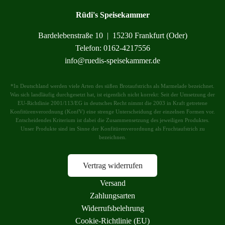
Rüdi's Speisekammer
Bardelebenstraße 10 | 15230 Frankfurt (Oder)
Telefon: 0162-4217556
info@ruedis-speisekammer.de
*In Deutschland werden viele Arten des süßen Brotaufstrichs als Marmelade bezeichnet.
Was sich landläufig durchgesetzt hat, ist eigentlich nicht korrekt: Seit der Umsetzung der
EU-Richtlinie 2001/113/EG in deutsches Recht nimmt die 2003 in Kraft getretene
Konfitürenverordnung (KonfV) eine strenge Unterscheidung der einzelnen Formen vor.
Entscheidendes Kriterium ist dabei die Zusammensetzung des jeweiligen Produktes.
Unser Produkte sind im Sinne der Konfitürenverordnung als Fruchtaufstrich zu
bezeichnen.
Vertrag widerrufen
Versand
Zahlungsarten
Widerrufsbelehrung
Cookie-Richtlinie (EU)