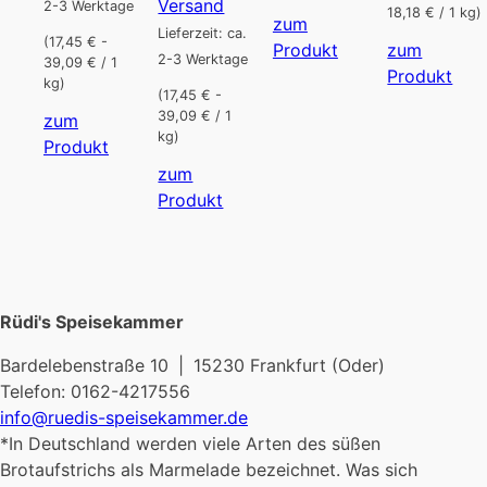
Versand
2-3 Werktage
18,18 € / 1 kg)
zum
Lieferzeit: ca.
(17,45 € -
Dieses
Produkt
zum
2-3 Werktage
39,09 € / 1
Produkt
Die
Produkt
kg)
(17,45 € -
weist
Pro
39,09 € / 1
zum
mehrere
weis
kg)
Dieses
Produkt
Varianten
meh
Produkt
zum
auf.
Vari
weist
Dieses
Produkt
Die
auf.
mehrere
Produkt
Optionen
Die
Varianten
weist
können
Opt
auf.
mehrere
auf
kön
Die
Varianten
der
auf
Rüdi's Speisekammer
Optionen
auf.
Produktseite
der
können
Die
gewählt
Prod
Bardelebenstraße 10 | 15230 Frankfurt (Oder)
auf
Optionen
werden
gew
Telefon: 0162-4217556
der
können
wer
info@ruedis-speisekammer.de
Produktseite
auf
*In Deutschland werden viele Arten des süßen
gewählt
der
Brotaufstrichs als Marmelade bezeichnet. Was sich
werden
Produktseite