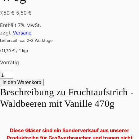
Ursprünglicher
Aktueller
7,50
€
5,50
€
Preis
Preis
Enthält 7% MwSt.
war:
ist:
zzgl.
Versand
7,50 €
5,50 €.
Lieferzeit: ca. 2-3 Werktage
(11,70 € / 1 kg)
Vorrätig
Fruchtaufstrich
-
In den Warenkorb
Waldbeeren
Beschreibung zu
Fruchtaufstrich -
mit
Waldbeeren mit Vanille 470g
Vanille
470g
Menge
Diese Gläser sind ein Sonderverkauf aus unserer
Produktreihe für Großverbraucher und tragen nicht