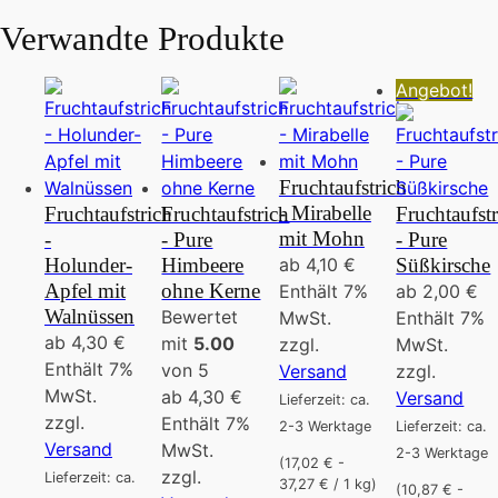
Verwandte Produkte
Angebot!
Fruchtaufstrich
- Mirabelle
Fruchtaufstrich
Fruchtaufstrich
Fruchtaufst
mit Mohn
-
- Pure
- Pure
Holunder-
Himbeere
ab
4,10
€
Süßkirsche
Apfel mit
ohne Kerne
Enthält 7%
ab
2,00
€
Walnüssen
Bewertet
MwSt.
Enthält 7%
ab
4,30
€
mit
5.00
zzgl.
MwSt.
Enthält 7%
von 5
Versand
zzgl.
MwSt.
ab
4,30
€
Versand
Lieferzeit: ca.
zzgl.
Enthält 7%
2-3 Werktage
Lieferzeit: ca.
Versand
MwSt.
2-3 Werktage
(17,02 € -
zzgl.
Lieferzeit: ca.
37,27 € / 1 kg)
(10,87 € -