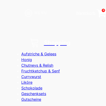
0
Warenkorb
MENU
Shopping
Aufstriche & Gelees
Honig
Chutneys & Relish
Fruchtketchup & Senf
Currywurst
Liköre
Schokolade
Geschenksets
Gutscheine