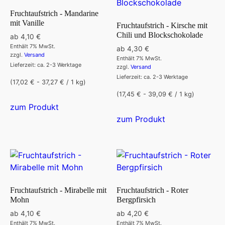
Fruchtaufstrich - Mandarine
mit Vanille
Fruchtaufstrich - Kirsche mit
Chili und Blockschokolade
ab
4,10
€
Enthält 7% MwSt.
ab
4,30
€
zzgl.
Versand
Enthält 7% MwSt.
Lieferzeit: ca. 2-3 Werktage
zzgl.
Versand
Lieferzeit: ca. 2-3 Werktage
(17,02 € - 37,27 € / 1 kg)
(17,45 € - 39,09 € / 1 kg)
Dieses
zum Produkt
Produkt
Dieses
zum Produkt
weist
Produkt
mehrere
weist
Varianten
mehrere
auf.
Varianten
Die
auf.
Optionen
Die
Fruchtaufstrich - Mirabelle mit
Fruchtaufstrich - Roter
können
Optionen
Mohn
Bergpfirsich
auf
können
ab
4,10
€
ab
4,20
€
der
auf
Enthält 7% MwSt.
Enthält 7% MwSt.