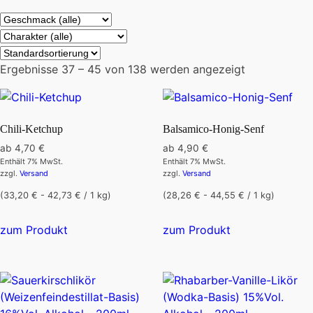
Ergebnisse 37 – 45 von 138 werden angezeigt
Chili-Ketchup
Balsamico-Honig-Senf
ab
4,70
€
ab
4,90
€
Enthält 7% MwSt.
Enthält 7% MwSt.
zzgl.
Versand
zzgl.
Versand
(33,20 € - 42,73 € / 1 kg)
(28,26 € - 44,55 € / 1 kg)
Dieses
Dieses
zum Produkt
zum Produkt
Produkt
Produkt
weist
weist
mehrere
mehrere
Varianten
Varianten
auf.
auf.