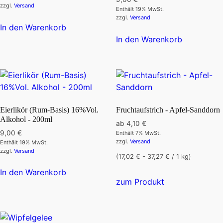
zzgl.
Versand
Enthält 19% MwSt.
zzgl.
Versand
In den Warenkorb
In den Warenkorb
Eierlikör (Rum-Basis) 16%Vol.
Fruchtaufstrich - Apfel-Sanddorn
Alkohol - 200ml
ab
4,10
€
9,00
€
Enthält 7% MwSt.
zzgl.
Versand
Enthält 19% MwSt.
zzgl.
Versand
(17,02 € - 37,27 € / 1 kg)
In den Warenkorb
Dieses
zum Produkt
Produkt
weist
mehrere
Varianten