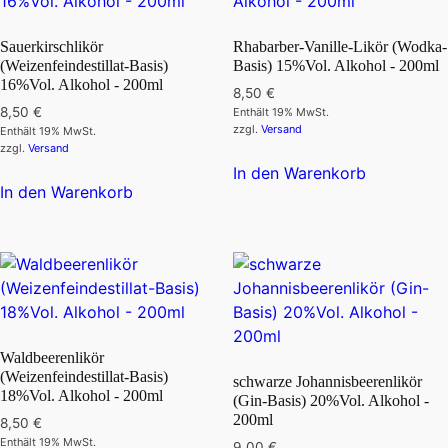
Die
Die
Optionen
Optionen
Sauerkirschlikör
Rhabarber-Vanille-Likör (Wodka-
können
können
(Weizenfeindestillat-Basis)
Basis) 15%Vol. Alkohol - 200ml
auf
auf
16%Vol. Alkohol - 200ml
8,50
€
der
der
8,50
€
Enthält 19% MwSt.
Produktseite
Produktseite
zzgl.
Versand
Enthält 19% MwSt.
zzgl.
Versand
gewählt
gewählt
In den Warenkorb
werden
werden
In den Warenkorb
Waldbeerenlikör
(Weizenfeindestillat-Basis)
schwarze Johannisbeerenlikör
18%Vol. Alkohol - 200ml
(Gin-Basis) 20%Vol. Alkohol -
200ml
8,50
€
Enthält 19% MwSt.
9,00
€