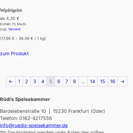
auf.
Wipfelgelee
Die
ab
4,30
€
Optionen
Enthält 7% MwSt.
können
zzgl.
Versand
auf
(17,66 € - 39,09 € / 1 kg)
der
Dieses
Produktseite
zum Produkt
Produkt
gewählt
weist
werden
mehrere
Varianten
←
1
2
3
4
5
6
7
8
…
14
15
16
→
auf.
Die
Optionen
Rüdi's Speisekammer
können
Bardelebenstraße 10 | 15230 Frankfurt (Oder)
auf
Telefon: 0162-4217556
der
info@ruedis-speisekammer.de
Produktseite
*In Deutschland werden viele Arten des süßen