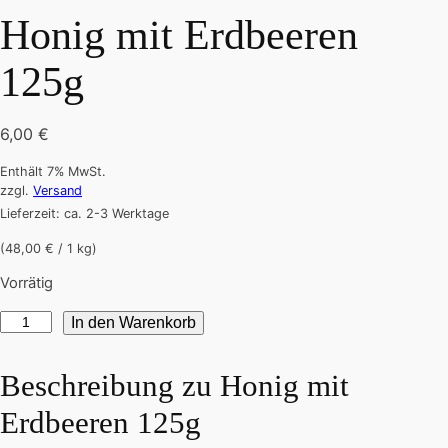
Honig mit Erdbeeren
125g
6,00
€
Enthält 7% MwSt.
zzgl.
Versand
Lieferzeit: ca. 2-3 Werktage
(48,00 € / 1 kg)
Vorrätig
Honig
In den Warenkorb
mit
Erdbeeren
Beschreibung zu
Honig mit
125g
Erdbeeren 125g
Menge