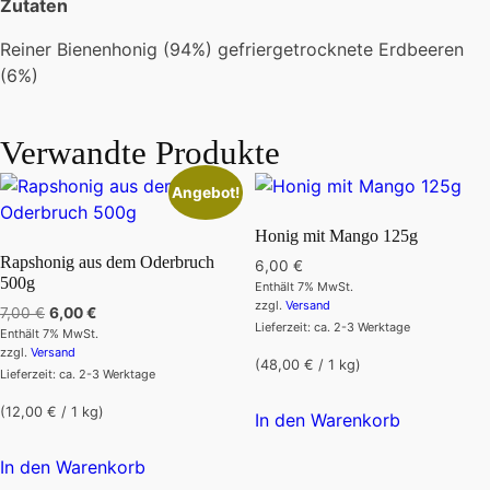
Zutaten
Reiner Bienenhonig (94%) gefriergetrocknete Erdbeeren
(6%)
Verwandte Produkte
Angebot!
Honig mit Mango 125g
Rapshonig aus dem Oderbruch
6,00
€
500g
Enthält 7% MwSt.
zzgl.
Versand
Ursprünglicher
Aktueller
7,00
€
6,00
€
Lieferzeit: ca. 2-3 Werktage
Enthält 7% MwSt.
Preis
Preis
zzgl.
Versand
war:
ist:
(48,00 € / 1 kg)
Lieferzeit: ca. 2-3 Werktage
7,00 €
6,00 €.
(12,00 € / 1 kg)
In den Warenkorb
In den Warenkorb