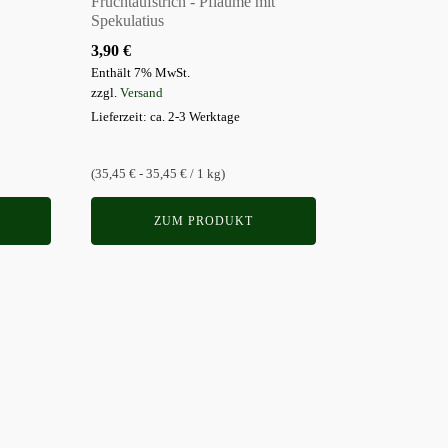
Fruchtaufstrich - Pflaume mit
Varianten
Spekulatius
auf.
3,90
€
Die
Enthält 7% MwSt.
Optionen
zzgl.
Versand
können
Lieferzeit: ca. 2-3 Werktage
auf
der
(35,45 € - 35,45 € / 1 kg)
Produktseite
gewählt
ZUM PRODUKT
werden