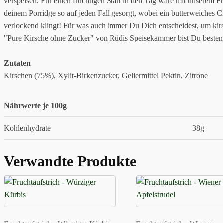
verspeisen. Für einen fruchtigen Start in den Tag wäre mit unserem Fr
deinem Porridge so auf jeden Fall gesorgt, wobei ein butterweiches C
verlockend klingt! Für was auch immer Du Dich entscheidest, um kir
"Pure Kirsche ohne Zucker" von Rüdis Speisekammer bist Du bestens 
Zutaten
Kirschen (75%), Xylit-Birkenzucker, Geliermittel Pektin, Zitrone
Nährwerte je 100g
Kohlenhydrate
38g
Verwandte Produkte
Dieses
Dieses
Produkt
Produkt
weist
weist
mehrere
mehrere