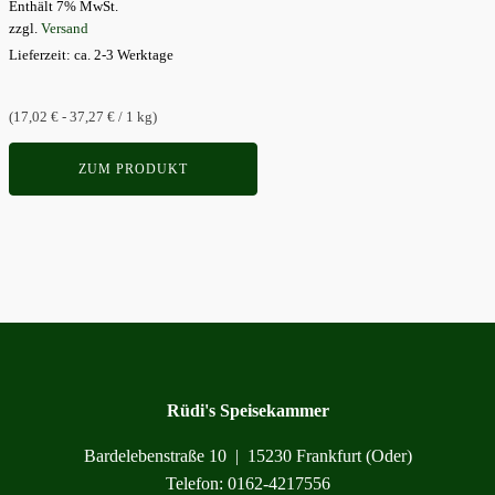
Enthält 7% MwSt.
Optionen
zzgl.
Versand
können
Lieferzeit: ca. 2-3 Werktage
auf
der
(17,02 € - 37,27 € / 1 kg)
Produktseite
gewählt
ZUM PRODUKT
werden
Rüdi's Speisekammer
Bardelebenstraße 10 | 15230 Frankfurt (Oder)
Telefon: 0162-4217556