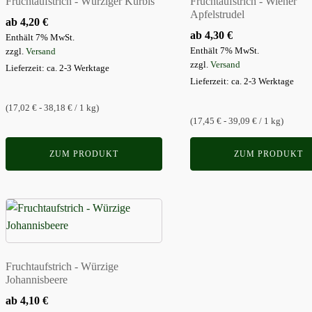
Fruchtaufstrich - Würziger Kürbis
Fruchtaufstrich - Wiener
Varianten
Varianten
Apfelstrudel
ab
4,20
€
auf.
auf.
ab
4,30
€
Enthält 7% MwSt.
Die
Die
Enthält 7% MwSt.
zzgl.
Versand
Optionen
Optionen
zzgl.
Versand
Lieferzeit: ca. 2-3 Werktage
können
können
Lieferzeit: ca. 2-3 Werktage
auf
auf
(17,02 € - 38,18 € / 1 kg)
der
der
(17,45 € - 39,09 € / 1 kg)
Produktseite
Produktseite
gewählt
gewählt
ZUM PRODUKT
ZUM PRODUKT
werden
werden
Dieses
Produkt
weist
mehrere
Fruchtaufstrich - Würzige
Varianten
Johannisbeere
auf.
ab
4,10
€
Die