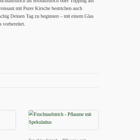
uchtaufstrich als Brotaufstrich oder Topping auf
roissant mit Purer Kirsche bestrichen auch
schig Deinen Tag zu beginnen – mit einem Glas
vorbereitet.
Dieses
Produkt
weist
mehrere