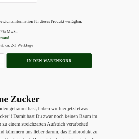
ewichtsinformation für dieses Produkt verfügbar.
t 7% MwSt.
rsand
eit: ca. 2-3 Werktage
fstrich
IN DEN WARENKORB
hne Zucker
n geträumt hast, haben wir hier jetzt etwas
Zucker"! Damit hast Du zwar noch keinen Baum im
zu einem streichzarten Aufstrich verarbeitet!
 und kümmern uns lieber darum, das Endprodukt zu