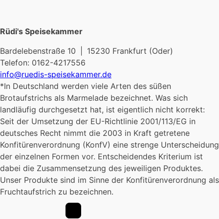
Varianten
Vari
können
mehrere
auf.
auf.
auf
Varianten
Rüdi's Speisekammer
Die
Die
der
auf.
Optionen
Opt
Produktseite
Die
Bardelebenstraße 10 | 15230 Frankfurt (Oder)
können
kön
gewählt
Optionen
Telefon: 0162-4217556
auf
auf
werden
können
info@ruedis-speisekammer.de
der
der
auf
*In Deutschland werden viele Arten des süßen
Produktseite
Prod
der
Brotaufstrichs als Marmelade bezeichnet. Was sich
gewählt
gew
Produktseite
landläufig durchgesetzt hat, ist eigentlich nicht korrekt:
werden
wer
gewählt
Seit der Umsetzung der EU-Richtlinie 2001/113/EG in
werden
deutsches Recht nimmt die 2003 in Kraft getretene
Konfitürenverordnung (KonfV) eine strenge Unterscheidung
der einzelnen Formen vor. Entscheidendes Kriterium ist
dabei die Zusammensetzung des jeweiligen Produktes.
Unser Produkte sind im Sinne der Konfitürenverordnung als
Fruchtaufstrich zu bezeichnen.