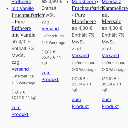
ab
3,90
€
Enthält
Fruchtaufstrich
Karamellcr
- Pure
mit
Fruchtaufstrich
MwSt.
Moosbeere
Meersalz
- Pure
zzgl.
Erdbeere
ab
4,30
€
ab
4,30
€
Versand
mit Vanille
Enthält 7%
Enthält 7%
Lieferzeit: ca.
ab
4,10
€
MwSt.
MwSt.
2-3 Werktage
Enthält 7%
zzgl.
zzgl.
(17,02 € -
MwSt.
Versand
Versand
35,45 € / 1
zzgl.
Lieferzeit: ca.
Lieferzeit: ca.
kg)
Versand
2-3 Werktage
2-3 Werktage
zum
Lieferzeit: ca.
Dieses
Produkt
(17,45 € -
(23,91 € -
2-3 Werktage
23,04 € / 1
39,09 € / 1
Produkt
kg)
kg)
weist
(17,02 € -
37,27 € / 1 kg)
zum
zum
mehrere
Dieses
Die
Produkt
Produkt
Varianten
zum
Produkt
Pro
auf.
Dieses
Produkt
weist
weis
Die
Produkt
mehrere
meh
Optionen
weist