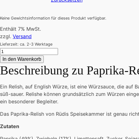
Keine Gewichtsinformation für dieses Produkt verfügbar.
Enthält 7% MwSt.
zzgl.
Versand
Lieferzeit: ca. 2-3 Werktage
Paprika-
Relish
In den Warenkorb
Menge
Beschreibung zu
Paprika-R
Ein Relish, auf English Würze, ist eine Würzsauce, die au
süß-sauer. Relishe können grundsätzlich zum Würzen einges
ein besonderer Begleiter.
Das Paprika-Relish von Rüdis Speisekammer ist genau richt
Zutaten
Paprika (49%), Zwiebeln (17%), Limettensaft, Zucker, Sojasa