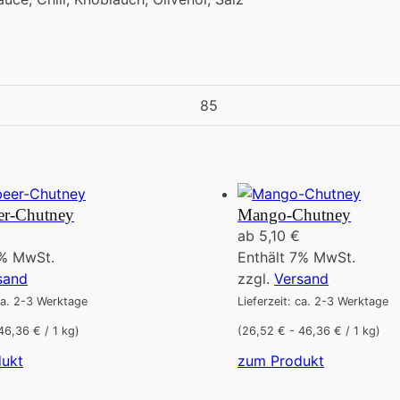
85
er-Chutney
Mango-Chutney
ab
5,10
€
7% MwSt.
Enthält 7% MwSt.
sand
zzgl.
Versand
 ca. 2-3 Werktage
Lieferzeit: ca. 2-3 Werktage
46,36 € / 1 kg)
(26,52 € - 46,36 € / 1 kg)
Dieses
Dieses
ukt
zum Produkt
Produkt
Produkt