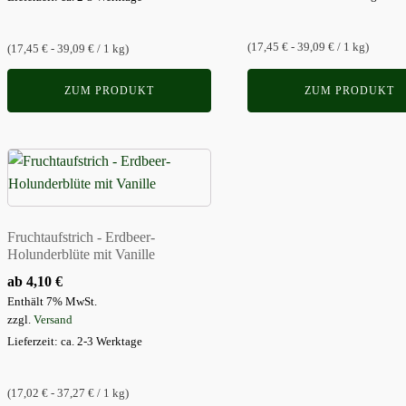
auf
auf
der
der
(17,45 € - 39,09 € / 1 kg)
(17,45 € - 39,09 € / 1 kg)
Produktseite
Produktseite
gewählt
gewählt
ZUM PRODUKT
ZUM PRODUKT
werden
werden
Dieses
Produkt
weist
mehrere
Fruchtaufstrich - Erdbeer-
Varianten
Holunderblüte mit Vanille
auf.
ab
4,10
€
Die
Enthält 7% MwSt.
Optionen
zzgl.
Versand
können
Lieferzeit: ca. 2-3 Werktage
auf
der
(17,02 € - 37,27 € / 1 kg)