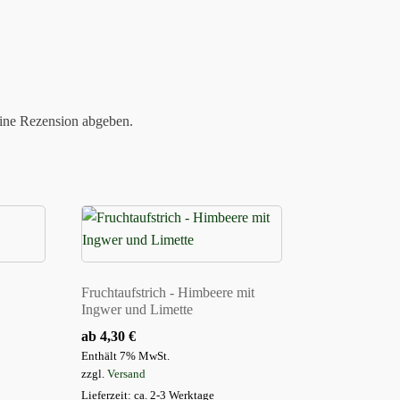
eine Rezension abgeben.
Dieses
Produkt
weist
mehrere
Fruchtaufstrich - Himbeere mit
Varianten
Ingwer und Limette
auf.
ab
4,30
€
Die
Enthält 7% MwSt.
Optionen
zzgl.
Versand
können
Lieferzeit: ca. 2-3 Werktage