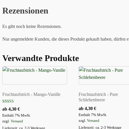
Rezensionen
Es gibt noch keine Rezensionen.
Nur angemeldete Kunden, die dieses Produkt gekauft haben, dürfen 
Verwandte Produkte
Dieses
Dieses
Produkt
Produkt
weist
weist
mehrere
mehrere
Fruchtaufstrich - Mango-Vanille
Fruchtaufstrich - Pure
Varianten
Varianten
Schlehenbeere
auf.
auf.
Bewertet mit
ab
4,30
€
ab
4,30
€
5.00
Die
Die
von 5
Enthält 7% MwSt.
Enthält 7% MwSt.
Optionen
Optionen
zzgl.
Versand
zzgl.
Versand
können
können
Lieferzeit: ca. 2-3 Werktage
Lieferzeit: ca. 2-3 Werktage