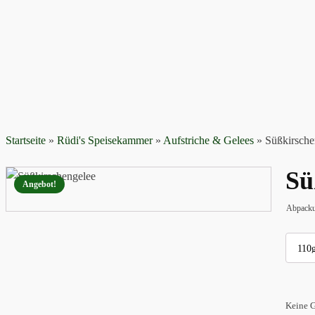
Startseite
»
Rüdi's Speisekammer
»
Aufstriche & Gelees
»
Süßkirsche
Sü
Angebot!
Abpacku
Keine G