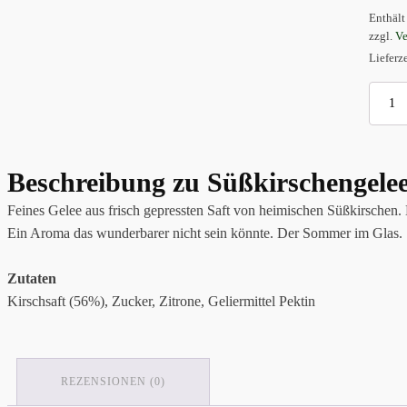
Enthäl
zzgl.
Ve
Lieferz
Süßkirsc
Menge
Beschreibung zu
Süßkirschengele
Feines Gelee aus frisch gepressten Saft von heimischen Süßkirschen. 
Ein Aroma das wunderbarer nicht sein könnte. Der Sommer im Glas.
Zutaten
Kirschsaft (56%), Zucker, Zitrone, Geliermittel Pektin
REZENSIONEN (0)