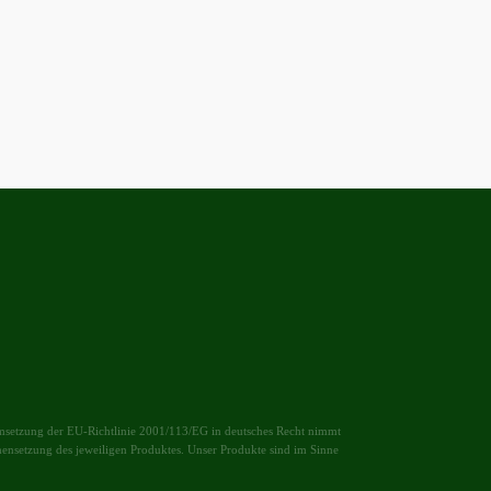
r Umsetzung der EU-Richtlinie 2001/113/EG in deutsches Recht nimmt
ensetzung des jeweiligen Produktes. Unser Produkte sind im Sinne