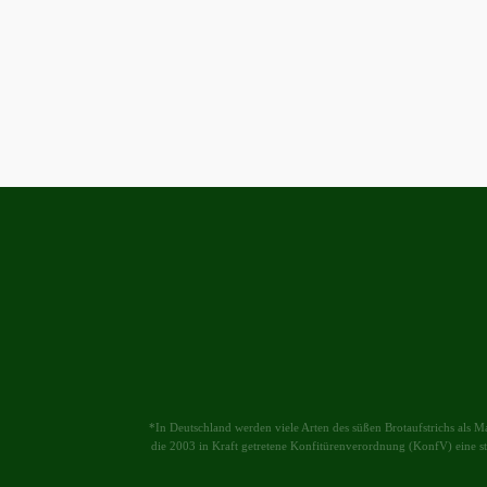
*In Deutschland werden viele Arten des süßen Brotaufstrichs als M
die 2003 in Kraft getretene Konfitürenverordnung (KonfV) eine s