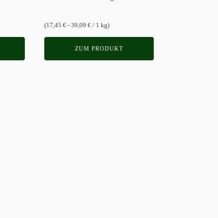
auf
der
(17,45 € - 39,09 € / 1 kg)
Produktseite
gewählt
ZUM PRODUKT
werden