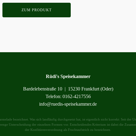
Produktseite
gewählt
ZUM PRODUKT
werden
Rüdi's Speisekammer
Bardelebenstraße 10 | 15230 Frankfurt (Oder)
Telefon: 0162-4217556
info@ruedis-speisekammer.de
armelade bezeichnet. Was sich landläufig durchgesetzt hat, ist eigentlich nicht korrekt: Seit de
trenge Unterscheidung der einzelnen Formen vor. Entscheidendes Kriterium ist dabei die Zusamm
der Konfitürenverordnung als Fruchtaufstrich zu bezeichnen.