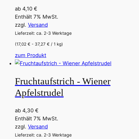
Optionen
ab
4,10
€
können
Enthält 7% MwSt.
auf
zzgl.
Versand
der
Lieferzeit: ca. 2-3 Werktage
Produktseite
gewählt
(17,02 € - 37,27 € / 1 kg)
werden
Dieses
zum Produkt
Produkt
weist
Fruchtaufstrich - Wiener
mehrere
Varianten
Apfelstrudel
auf.
Die
ab
4,30
€
Optionen
Enthält 7% MwSt.
können
zzgl.
Versand
auf
Lieferzeit: ca. 2-3 Werktage
der