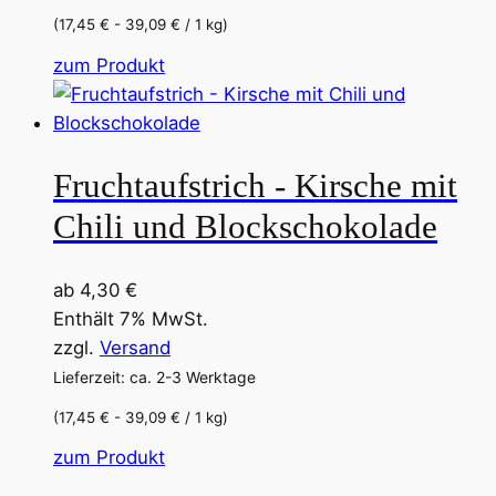
Produktseite
(17,45 € - 39,09 € / 1 kg)
gewählt
Dieses
zum Produkt
werden
Produkt
weist
mehrere
Fruchtaufstrich - Kirsche mit
Varianten
auf.
Chili und Blockschokolade
Die
Optionen
ab
4,30
€
können
Enthält 7% MwSt.
auf
zzgl.
Versand
der
Lieferzeit: ca. 2-3 Werktage
Produktseite
gewählt
(17,45 € - 39,09 € / 1 kg)
werden
Dieses
zum Produkt
Produkt