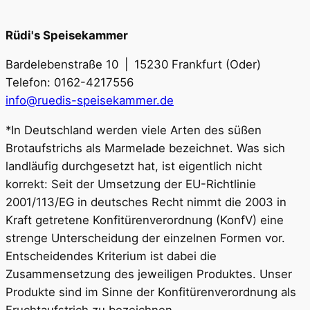
weist
mehrere
Rüdi's Speisekammer
Varianten
Bardelebenstraße 10 | 15230 Frankfurt (Oder)
auf.
Telefon: 0162-4217556
Die
info@ruedis-speisekammer.de
Optionen
können
*In Deutschland werden viele Arten des süßen
auf
Brotaufstrichs als Marmelade bezeichnet. Was sich
der
landläufig durchgesetzt hat, ist eigentlich nicht
Produktseite
korrekt: Seit der Umsetzung der EU-Richtlinie
gewählt
2001/113/EG in deutsches Recht nimmt die 2003 in
werden
Kraft getretene Konfitürenverordnung (KonfV) eine
strenge Unterscheidung der einzelnen Formen vor.
Entscheidendes Kriterium ist dabei die
Zusammensetzung des jeweiligen Produktes. Unser
Produkte sind im Sinne der Konfitürenverordnung als