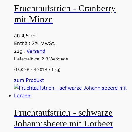
Fruchtaufstrich - Cranberry
mit Minze
ab
4,50
€
Enthält 7% MwSt.
zzgl.
Versand
Lieferzeit: ca. 2-3 Werktage
(18,09 € - 40,91 € / 1 kg)
Dieses
zum Produkt
Produkt
weist
mehrere
Fruchtaufstrich - schwarze
Varianten
auf.
Johannisbeere mit Lorbeer
Die