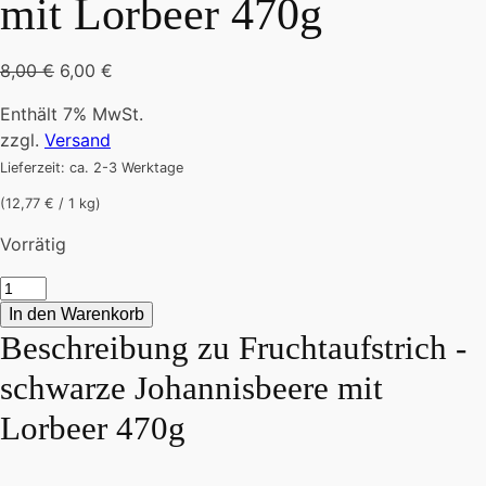
mit Lorbeer 470g
Ursprünglicher
Aktueller
8,00
€
6,00
€
Preis
Preis
Enthält 7% MwSt.
war:
ist:
zzgl.
Versand
8,00 €
6,00 €.
Lieferzeit: ca. 2-3 Werktage
(12,77 € / 1 kg)
Vorrätig
Fruchtaufstrich
-
In den Warenkorb
schwarze
Beschreibung zu
Fruchtaufstrich -
Johannisbeere
schwarze Johannisbeere mit
mit
Lorbeer
Lorbeer 470g
470g
Menge