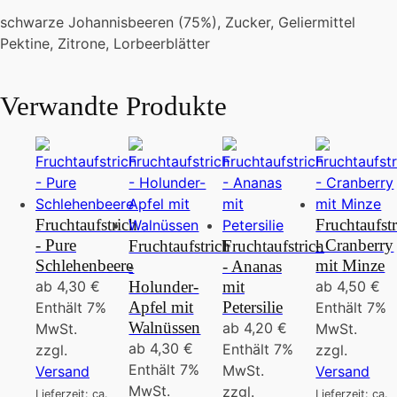
schwarze Johannisbeeren (75%), Zucker, Geliermittel
Pektine, Zitrone, Lorbeerblätter
Verwandte Produkte
Fruchtaufstrich
Fruchtaufst
- Pure
- Cranberry
Fruchtaufstrich
Fruchtaufstrich
Schlehenbeere
mit Minze
-
- Ananas
ab
4,30
€
Holunder-
mit
ab
4,50
€
Apfel mit
Petersilie
Enthält 7%
Enthält 7%
Walnüssen
ab
4,20
€
MwSt.
MwSt.
ab
4,30
€
Enthält 7%
zzgl.
zzgl.
Enthält 7%
MwSt.
Versand
Versand
MwSt.
zzgl.
Lieferzeit: ca.
Lieferzeit: ca.