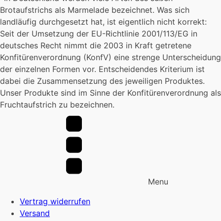
der
werden
wer
gewählt
Brotaufstrichs als Marmelade bezeichnet. Was sich
Produktseite
werden
landläufig durchgesetzt hat, ist eigentlich nicht korrekt:
gewählt
Seit der Umsetzung der EU-Richtlinie 2001/113/EG in
werden
deutsches Recht nimmt die 2003 in Kraft getretene
Konfitürenverordnung (KonfV) eine strenge Unterscheidung
der einzelnen Formen vor. Entscheidendes Kriterium ist
dabei die Zusammensetzung des jeweiligen Produktes.
Unser Produkte sind im Sinne der Konfitürenverordnung als
Fruchtaufstrich zu bezeichnen.
Menu
Vertrag widerrufen
Versand