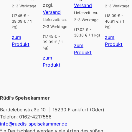
zzgl.
Versand
2-3 Werktage
2-3 Werktage
Versand
Lieferzeit: ca.
(17,45 € -
(18,09 € -
Lieferzeit: ca.
2-3 Werktage
39,09 € / 1
40,91 € / 1
2-3 Werktage
kg)
kg)
(17,02 € -
38,18 € / 1 kg)
zum
zum
(17,45 € -
39,09 € / 1
Dieses
Die
Produkt
Produkt
zum
kg)
Produkt
Pro
Dieses
Produkt
zum
weist
weis
Produkt
Dieses
Produkt
mehrere
meh
weist
Produkt
Varianten
Vari
mehrere
weist
auf.
auf.
Varianten
mehrere
Die
Die
auf.
Varianten
Optionen
Opt
Die
Rüdi's Speisekammer
auf.
können
kön
Optionen
Die
auf
auf
können
Bardelebenstraße 10 | 15230 Frankfurt (Oder)
Optionen
der
der
auf
Telefon: 0162-4217556
können
Produktseite
Prod
der
info@ruedis-speisekammer.de
auf
gewählt
gew
Produktseite
*In Deutschland werden viele Arten des süßen