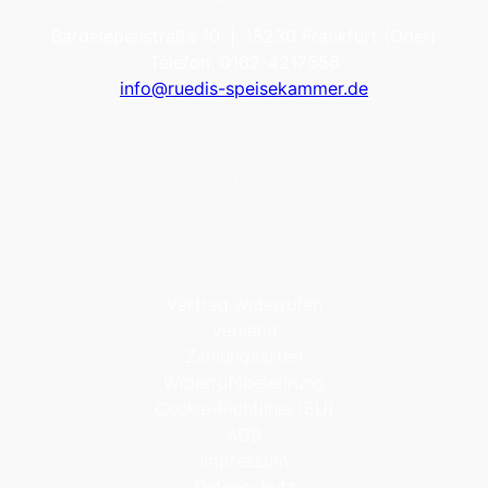
Produktseite
gewähl
Bardelebenstraße 10 | 15230 Frankfurt (Oder)
gewählt
werden
Telefon: 0162-4217556
werden
info@ruedis-speisekammer.de
*In Deutschland werden viele Arten des süßen Brotaufstrichs als Marmelade
bezeichnet. Was sich landläufig durchgesetzt hat, ist eigentlich nicht korrekt: Seit
der Umsetzung der EU-Richtlinie 2001/113/EG in deutsches Recht nimmt die 2003
in Kraft getretene Konfitürenverordnung (KonfV) eine strenge Unterscheidung der
einzelnen Formen vor. Entscheidendes Kriterium ist dabei die Zusammensetzung
des jeweiligen Produktes. Unser Produkte sind im Sinne der Konfitürenverordnung
als Fruchtaufstrich zu bezeichnen.
Vertrag widerrufen
Versand
Zahlungsarten
Widerrufsbelehrung
Cookie-Richtlinie (EU)
AGB
Impressum
Datenschutz