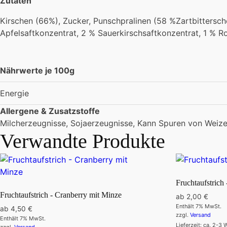
Zutaten
Kirschen (66%), Zucker, Punschpralinen (58 %Zartbitters
Apfelsaftkonzentrat, 2 % Sauerkirschsaftkonzentrat, 1 % Ro
Nährwerte je 100g
Energie
Allergene & Zusatzstoffe
Milcherzeugnisse, Sojaerzeugnisse, Kann Spuren von Weize
Verwandte Produkte
Fruchtaufstrich
Fruchtaufstrich - Cranberry mit Minze
ab
2,00
€
Enthält 7% MwSt.
ab
4,50
€
zzgl.
Versand
Enthält 7% MwSt.
Lieferzeit: ca. 2-3
zzgl.
Versand