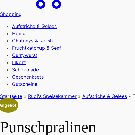
Shopping
Aufstriche & Gelees
Honig
Chutneys & Relish
Fruchtketchup & Senf
Currywurst
Liköre
Schokolade
Geschenksets
Gutscheine
Startseite
»
Rüdi's Speisekammer
»
Aufstriche & Gelees
»
F
Angebot!
Punschpralinen