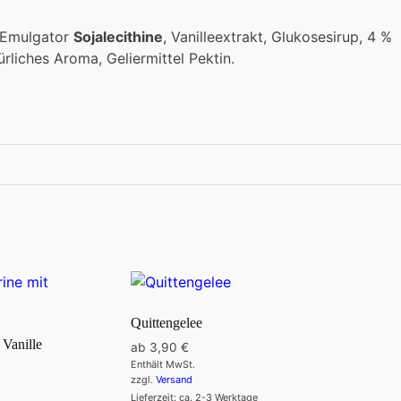
 Emulgator
Sojalecithine
, Vanilleextrakt, Glukosesirup, 4 %
rliches Aroma, Geliermittel Pektin.
Quittengelee
 Vanille
ab
3,90
€
Enthält MwSt.
zzgl.
Versand
Lieferzeit: ca. 2-3 Werktage